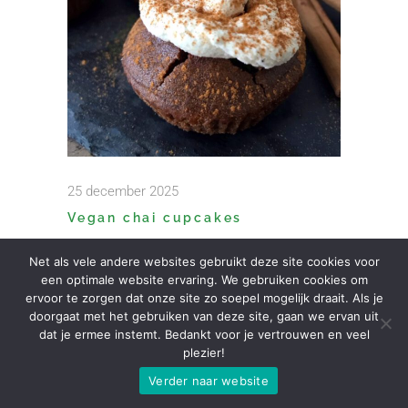
25 december 2025
Vegan chai cupcakes
,
COMFORT FOOD
TOETJES
Net als vele andere websites gebruikt deze site cookies voor
een optimale website ervaring. We gebruiken cookies om
Last minute nog opzoek naar een feestelijk
ervoor te zorgen dat onze site zo soepel mogelijk draait. Als je
doorgaat met het gebruiken van deze site, gaan we ervan uit
recept? Van deze vegan chai cupcakes
dat je ermee instemt. Bedankt voor je vertrouwen en veel
worden wij erg blij! De geur van chai
plezier!
associeer ik met
Verder naar website