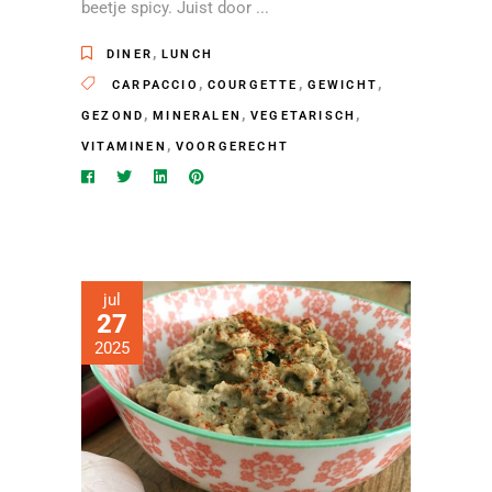
beetje spicy. Juist door
,
DINER
LUNCH
,
,
,
CARPACCIO
COURGETTE
GEWICHT
,
,
,
GEZOND
MINERALEN
VEGETARISCH
,
VITAMINEN
VOORGERECHT
jul
27
2025