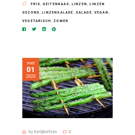
,
,
,
FRIS
GEITENKAAS
LINZEN
LINZEN
,
,
,
,
GEZOND
LINZENSALADE
SALADE
VEGAN
,
VEGETARISCH
ZOMER
mei
01
2025
by
EerlijkerEten
0