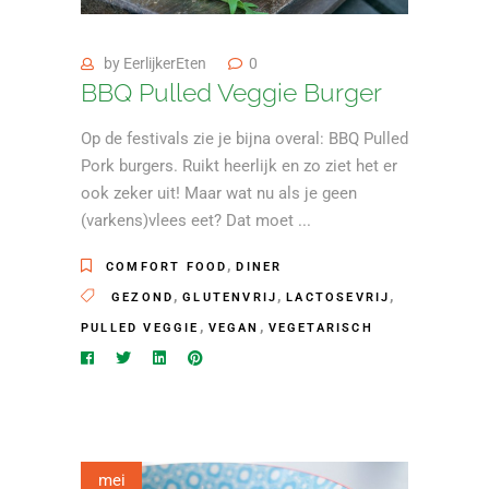
by
EerlijkerEten
0
BBQ Pulled Veggie Burger
Op de festivals zie je bijna overal: BBQ Pulled
Pork burgers. Ruikt heerlijk en zo ziet het er
ook zeker uit! Maar wat nu als je geen
(varkens)vlees eet? Dat moet
,
COMFORT FOOD
DINER
,
,
,
GEZOND
GLUTENVRIJ
LACTOSEVRIJ
,
,
PULLED VEGGIE
VEGAN
VEGETARISCH
mei