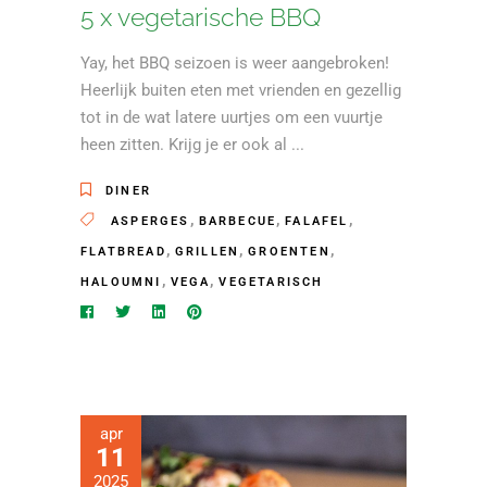
5 x vegetarische BBQ
Yay, het BBQ seizoen is weer aangebroken!
Heerlijk buiten eten met vrienden en gezellig
tot in de wat latere uurtjes om een vuurtje
heen zitten. Krijg je er ook al
DINER
,
,
,
ASPERGES
BARBECUE
FALAFEL
,
,
,
FLATBREAD
GRILLEN
GROENTEN
,
,
HALOUMNI
VEGA
VEGETARISCH
apr
11
2025