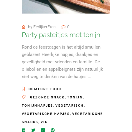
by
EerlijkerEten
0
Party pasteitjes met tonijn
Rond de feestdagen is het altijd smullen
geblazen! Heerlijke hapjes, drankjes en
gezelligheid met vrienden en familie. De
oliebollen en appelbeignets zijn natuurlijk
niet weg te denken van de hapjes
COMFORT FOOD
,
,
GEZONDE SNACK
TONIJN
,
,
TONIJNHAPJES
VEGETARISCH
,
VEGETARISCHE HAPJES
VEGETARISCHE
,
SNACKS
VIS