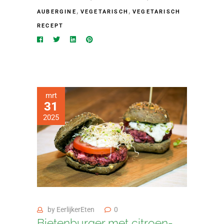
,
,
AUBERGINE
VEGETARISCH
VEGETARISCH
RECEPT
mrt
31
2025
by
EerlijkerEten
0
Bietenburger met citroen-