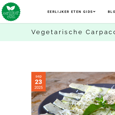
EERLIJKER ETEN GIDS
BL
Vegetarische Carpac
sep
23
2025