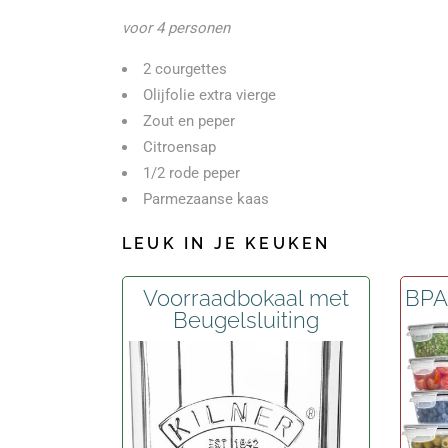
voor 4 personen
2 courgettes
Olijfolie extra vierge
Zout en peper
Citroensap
1/2 rode peper
Parmezaanse kaas
LEUK IN JE KEUKEN
Voorraadbokaal met
BPA 
Beugelsluiting