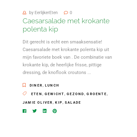
by
EerlijkerEten
0
Caesarsalade met krokante
polenta kip
Dit gerecht is echt een smaaksensatie!
Caesarsalade met krokante polenta kip uit
mijn favoriete boek van . De combinatie van
krokante kip, de heerlijke frisse, pittige
dressing, de knoflook croutons
,
DINER
LUNCH
,
,
,
,
ETEN
GEWICHT
GEZOND
GROENTE
,
,
JAMIE OLIVER
KIP
SALADE