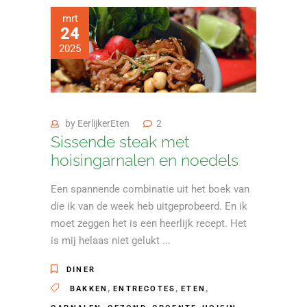
mrt
24
2025
by
EerlijkerEten
2
Sissende steak met
hoisingarnalen en noedels
Een spannende combinatie uit het boek van
die ik van de week heb uitgeprobeerd. En ik
moet zeggen het is een heerlijk recept. Het
is mij helaas niet gelukt
DINER
,
,
,
BAKKEN
ENTRECOTES
ETEN
,
,
,
,