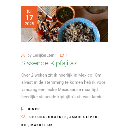
jul
17
2025
by
EerlijkerEten
1
Sissende Kipfajita’s
Over 2 weken zit ik heerlijk in Mexico! Om
alvast in de stemming te komen heb ik voor
vandaag een leuke Mexicaanse maaltijd;
heerlijke sissende kipfajita's uit van Jamie
DINER
,
,
,
GEZOND
GROENTE
JAMIE OLIVER
,
KIP
MAKKELIJK