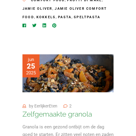
COMFORT FOOD
FRUTTI DI MARE
,
JAMIE OLIVER
JAMIE OLIVER COMFORT
,
,
,
FOOD
KOKKELS
PASTA
SPELTPASTA
jun
25
2025
by
EerlijkerEten
2
Zelfgemaakte granola
Granola is een gezond ontbijt om de dag
goed te starten. Er zitten veel noten en zaden