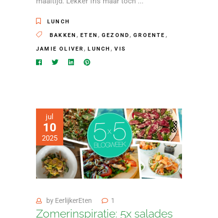
maaltijd. Lekker fris maar toch
LUNCH
,
,
,
,
BAKKEN
ETEN
GEZOND
GROENTE
,
,
JAMIE OLIVER
LUNCH
VIS
jul
10
2025
by
EerlijkerEten
1
Zomerinspiratie: 5x salades