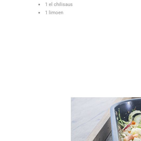
1 el chilisaus
1 limoen