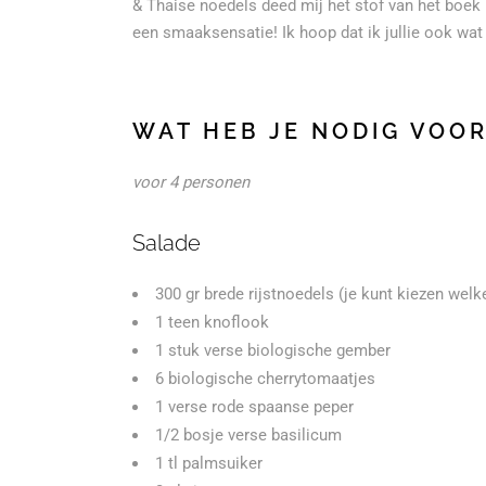
& Thaise noedels deed mij het stof van het boek 
een smaaksensatie! Ik hoop dat ik jullie ook wat
WAT HEB JE NODIG VOOR
voor 4 personen
Salade
300 gr brede rijstnoedels (je kunt kiezen welke
1 teen knoflook
1 stuk verse biologische gember
6 biologische cherrytomaatjes
1 verse rode spaanse peper
1/2 bosje verse basilicum
1 tl palmsuiker