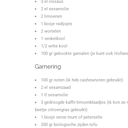
3 el vissaus
2 el sesamolie
2 limoenen
1 bosje radijsjes
2 wortelen
1 venkelknol
1/2 witte kool
100 gr gekookte garnalen (je kunt ook Holla
Garnering
100 gr noten (ik heb cashewnoten gebruikt)
2 el sesamzaad
1 tl sesamolie
3 gedroogde kaffir-limoenblaadjes (ik kon ze 
beetje citroengras gebruikt)
1 bosje verse munt of peterselie
350 gr biologische zijden tofu