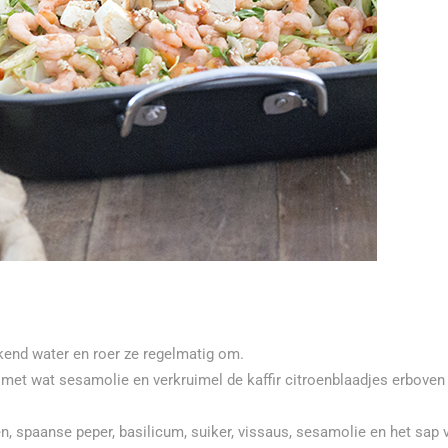
end water en roer ze regelmatig om.
met wat sesamolie en verkruimel de kaffir citroenblaadjes erboven
, spaanse peper, basilicum, suiker, vissaus, sesamolie en het sap 