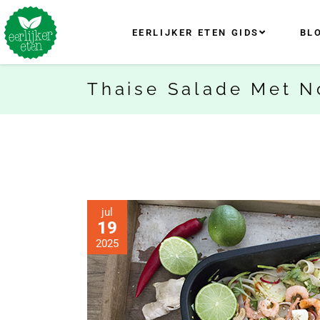
EERLIJKER ETEN GIDS
BL
Thaise Salade Met N
jul
19
2025