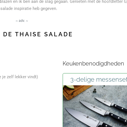
blazen en ik ben aan de slag gegaan. Genieten met de hoofdletter G
 salade inspiratie heb gegeven.
~ adv. ~
 DE THAISE SALADE
Keukenbenodigdheden
 je zelf lekker vindt)
3-delige messense