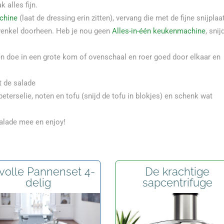
k alles fijn.
chine
(laat de dressing erin zitten), vervang die met de fijne snijplaa
venkel doorheen. Heb je nou geen
Alles-in-één keukenmachine
, snij
n doe in een grote kom of ovenschaal en roer goed door elkaar en
t de salade
terselie, noten en tofu (snijd de tofu in blokjes) en schenk wat
salade mee en enjoy!
jlvolle Pannenset 4-
De krachtige
delig
sapcentrifuge