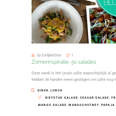
by
EerlijkerEten
1
Zomerinspiratie: 5x salades
Deze week is het (zoals jullie waarschijnlijk al 
hebben de handen ineen geslagen om jullie nog m
,
DINER
LUNCH
,
,
BIEFSTUK SALADE
CEASAR SALADE
FR
,
,
MANGO SALADE
MANGOCHUTNEY
PAPAJA