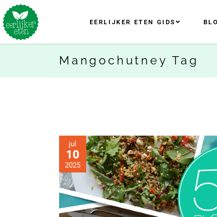
EERLIJKER ETEN GIDS
BL
Mangochutney Tag
jul
10
2025