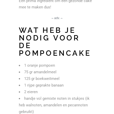
Een prima ingredient om een gezonde cake
mee te maken dus!
~ adv. ~
WAT HEB JE
NODIG VOOR
DE
POMPOENCAKE
1 oranje pompoen
75 gr amandelmeel
125 gr boekweitmeel
1 rijpe geprakte banaan
2 eieren
handje vol gemixte noten in stukjes (ik
heb walnoten, amandelen en pecannoten
gebruikt)