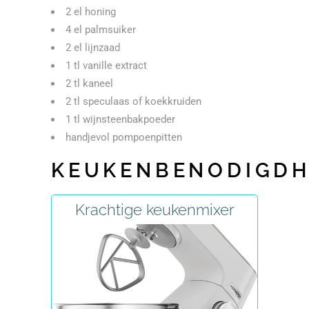
2 el honing
4 el palmsuiker
2 el lijnzaad
1 tl vanille extract
2 tl kaneel
2 tl speculaas of koekkruiden
1 tl wijnsteenbakpoeder
handjevol pompoenpitten
KEUKENBENODIGD
Krachtige keukenmixer