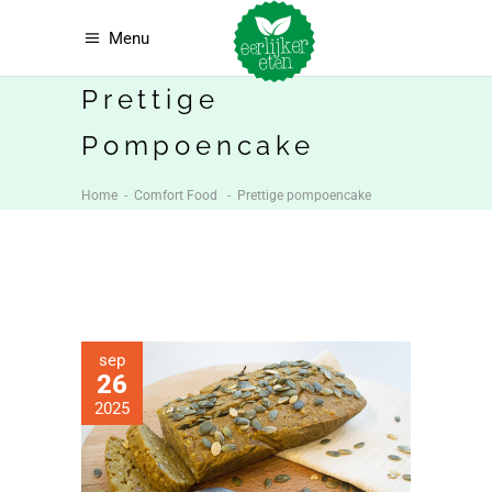
Menu
Prettige
Pompoencake
Home
-
Comfort Food
-
Prettige pompoencake
sep
26
2025