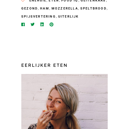
,
,
,
,
ENERGIE
ETEN
FOOD IQ
GEITENKAAS
,
,
,
,
GEZOND
HAM
MOZZERELLA
SPELTBROOD
,
SPIJSVERTERING
UITERLIJK
EERLIJKER ETEN