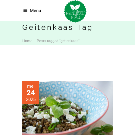
Menu
Geitenkaas Tag
Home
-
Posts tagged "geitenkaas"
mei
24
2025