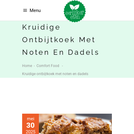
Menu
Kruidige
Ontbijtkoek Met
Noten En Dadels
Home
-
Comfort Food
-
Kruidige ontbijtkoek met noten en dadels
mei
30
2025