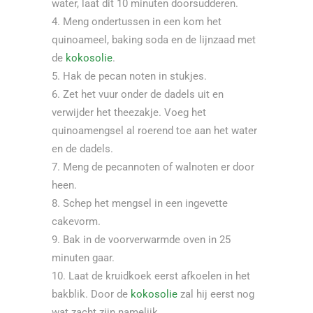
water, laat dit 10 minuten doorsudderen.
Meng ondertussen in een kom het
quinoameel, baking soda en de lijnzaad met
de
kokosolie
.
Hak de pecan noten in stukjes.
Zet het vuur onder de dadels uit en
verwijder het theezakje. Voeg het
quinoamengsel al roerend toe aan het water
en de dadels.
Meng de pecannoten of walnoten er door
heen.
Schep het mengsel in een ingevette
cakevorm.
Bak in de voorverwarmde oven in 25
minuten gaar.
Laat de kruidkoek eerst afkoelen in het
bakblik. Door de
kokosolie
zal hij eerst nog
wat zacht zijn namelijk.