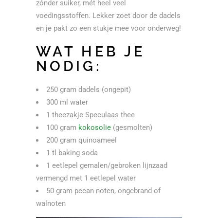
zónder suiker, mét heel veel
voedingsstoffen. Lekker zoet door de dadels
en je pakt zo een stukje mee voor onderweg!
WAT HEB JE
NODIG:
250 gram dadels (ongepit)
300 ml water
1 theezakje Speculaas thee
100 gram
kokosolie
(gesmolten)
200 gram quinoameel
1 tl baking soda
1 eetlepel gemalen/gebroken lijnzaad
vermengd met 1 eetlepel water
50 gram pecan noten, ongebrand of
walnoten