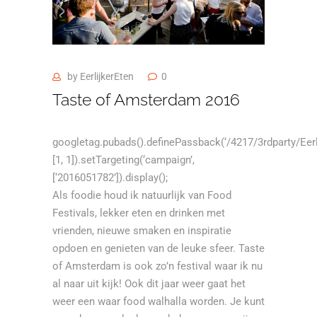
by
EerlijkerEten
0
Taste of Amsterdam 2016
googletag.pubads().definePassback(‘/4217/3rdparty/Eerli
[1, 1]).setTargeting(‘campaign’,
[‘2016051782’]).display();
Als foodie houd ik natuurlijk van Food
Festivals, lekker eten en drinken met
vrienden, nieuwe smaken en inspiratie
opdoen en genieten van de leuke sfeer.
Taste
of Amsterdam
is ook zo’n festival waar ik nu
al naar uit kijk! Ook dit jaar weer gaat het
weer een waar food walhalla worden. Je kunt