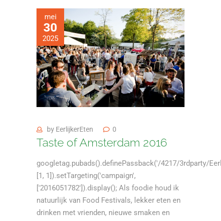
mei
30
2025
by
EerlijkerEten
0
Taste of Amsterdam 2016
googletag.pubads().definePassback('/4217/3rdparty/Eerli
[1, 1]).setTargeting('campaign',
['2016051782']).display(); Als foodie houd ik
natuurlijk van Food Festivals, lekker eten en
drinken met vrienden, nieuwe smaken en