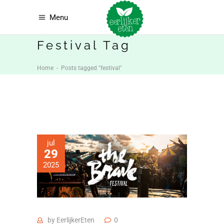
Menu
Festival Tag
Home
-
Posts tagged "festival"
jul
29
2025
by
EerlijkerEten
0