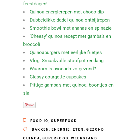
feestdagen!
Quinoa energierepen met choco-dip
Dubbeldikke dadel quinoa ontbijtrepen
Smoothie bowl met ananas en spinazie
‘Cheesy’ quinoa recept met gamba’s en
broccoli
Quinoaburgers met eerlijke frietjes
Vlog: Smaakvolle stoofpot rendang
Waarom is avocado zo gezond?
Classy courgette cupcakes
Pittige gamba’s met quinoa, boontjes en
sla
,
FOOD IQ
SUPERFOOD
,
,
,
,
BAKKEN
ENERGIE
ETEN
GEZOND
,
,
QUINOA
SUPERFOOD
WEERSTAND