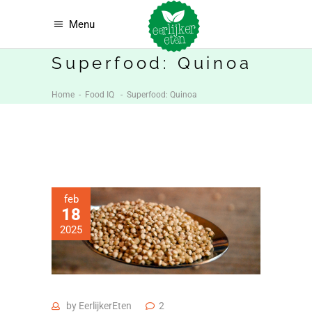
Menu
Superfood: Quinoa
Home
-
Food IQ
-
Superfood: Quinoa
feb
18
2025
by
EerlijkerEten
2