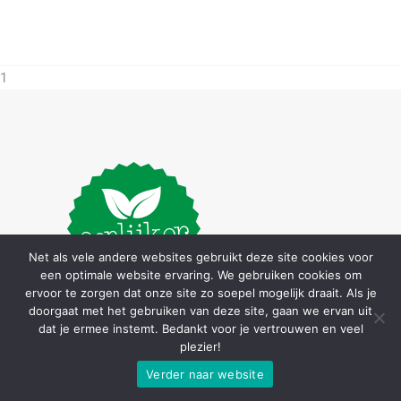
1
Net als vele andere websites gebruikt deze site cookies voor
een optimale website ervaring. We gebruiken cookies om
ervoor te zorgen dat onze site zo soepel mogelijk draait. Als je
doorgaat met het gebruiken van deze site, gaan we ervan uit
dat je ermee instemt. Bedankt voor je vertrouwen en veel
plezier!
Op EerlijkerEten vind je gezonde recepten
Verder naar website
met eerlijke ingrediënten, handige tips en