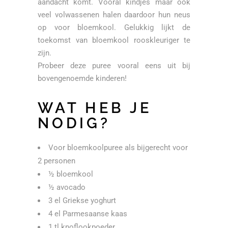
aandacht komt. Vooral kindjes maar ook
veel volwassenen halen daardoor hun neus
op voor bloemkool. Gelukkig lijkt de
toekomst van bloemkool rooskleuriger te
zijn.
Probeer deze puree vooral eens uit bij
bovengenoemde kinderen!
WAT HEB JE
NODIG?
Voor bloemkoolpuree als bijgerecht voor
2 personen
½ bloemkool
½ avocado
3 el Griekse yoghurt
4 el Parmesaanse kaas
1 tl knoflookpoeder