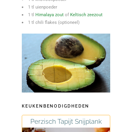
1 tl uienpoeder
1 tl
Himalaya zout
of
Keltisch zeezout
1 tl chili flakes (optioneel)
KEUKENBENODIGDHEDEN
Perzisch Tapijt Snijplank