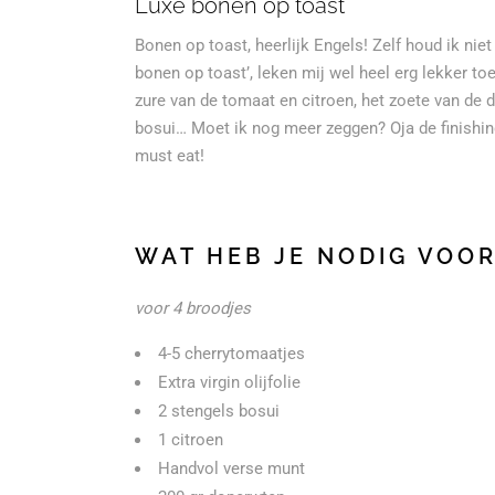
Luxe bonen op toast
Bonen op toast, heerlijk Engels! Zelf houd ik ni
bonen op toast’, leken mij wel heel erg lekker to
zure van de tomaat en citroen, het zoete van de 
bosui… Moet ik nog meer zeggen? Oja de finishi
must eat!
WAT HEB JE NODIG VOOR
voor 4 broodjes
4-5 cherrytomaatjes
Extra virgin olijfolie
2 stengels bosui
1 citroen
Handvol verse munt