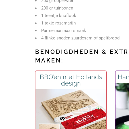
200 gr doperwten
200 gr tuinbonen
1 teentje knoflook
1 takje rozemarijn
Parmezaan naar smaak
4 flinke sneden zuurdesem of speltbrood
BENODIGDHEDEN & EXTRA
MAKEN:
BBQ’en met Hollands
Han
design