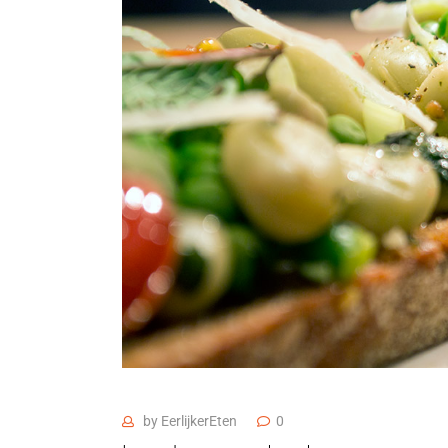
by
EerlijkerEten
0