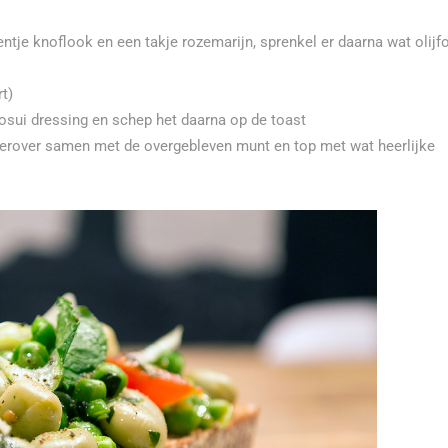
entje knoflook en een takje rozemarijn, sprenkel er daarna wat olijfo
t)
sui dressing en schep het daarna op de toast
i erover samen met de overgebleven munt en top met wat heerlijke