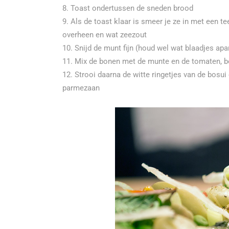
Toast ondertussen de sneden brood
Als de toast klaar is smeer je ze in met een te
overheen en wat zeezout
Snijd de munt fijn (houd wel wat blaadjes apar
Mix de bonen met de munte en de tomaten, bo
Strooi daarna de witte ringetjes van de bosu
parmezaan