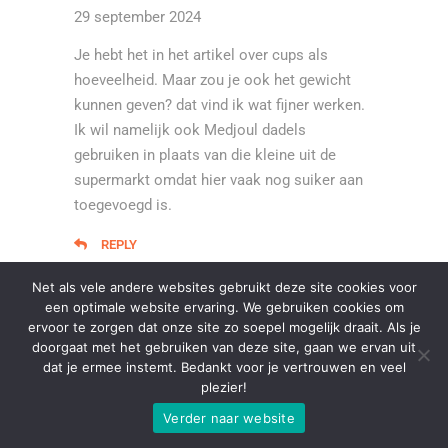
29 september 2024
Je hebt het in het artikel over cups als
hoeveelheid. Maar zou je ook het gewicht
kunnen geven? dat vind ik wat fijner werken.
Ik wil namelijk ook Medjoul dadels
gebruiken in plaats van die kleine uit de
supermarkt omdat hier vaak nog suiker aan
toegevoegd is.
REPLY
Net als vele andere websites gebruikt deze site cookies voor
een optimale website ervaring. We gebruiken cookies om
ervoor te zorgen dat onze site zo soepel mogelijk draait. Als je
doorgaat met het gebruiken van deze site, gaan we ervan uit
dat je ermee instemt. Bedankt voor je vertrouwen en veel
plezier!
Verder naar website
EERLIJKERETEN