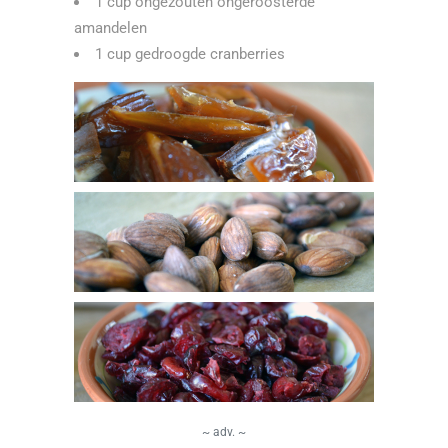
1 cup ongezouten ongeroosterde
amandelen
1 cup gedroogde cranberries
~ adv. ~