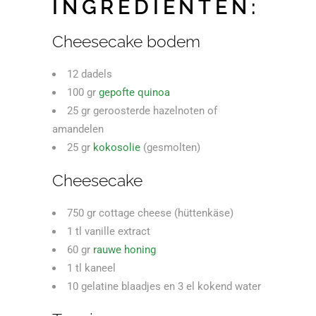
INGREDIËNTEN:
Cheesecake bodem
12 dadels
100 gr
gepofte quinoa
25 gr geroosterde hazelnoten of
amandelen
25 gr
kokosolie
(gesmolten)
Cheesecake
750 gr cottage cheese (hüttenkäse)
1 tl vanille extract
60 gr
rauwe honing
1 tl kaneel
10 gelatine blaadjes en 3 el kokend water