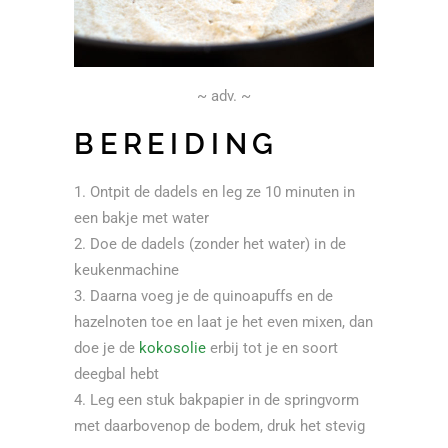
~ adv. ~
BEREIDING
Ontpit de dadels en leg ze 10 minuten in
een bakje met water
Doe de dadels (zonder het water) in de
keukenmachine
Daarna voeg je de quinoapuffs en de
hazelnoten toe en laat je het even mixen, dan
doe je de
kokosolie
erbij tot je en soort
deegbal hebt
Leg een stuk bakpapier in de springvorm
met daarbovenop de bodem, druk het stevig