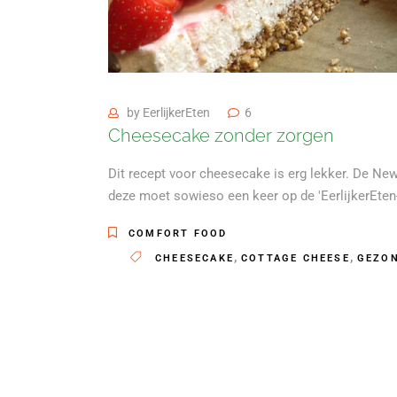
by
EerlijkerEten
6
Cheesecake zonder zorgen
Dit recept voor cheesecake is erg lekker. De Ne
deze moet sowieso een keer op de 'EerlijkerEte
COMFORT FOOD
,
,
CHEESECAKE
COTTAGE CHEESE
GEZO