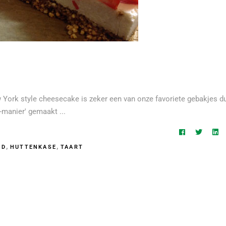
w York style cheesecake is zeker een van onze favoriete gebakjes d
n-manier' gemaakt
,
,
ND
HUTTENKASE
TAART