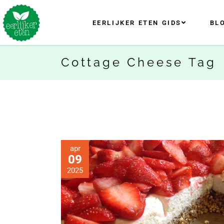
EERLIJKER ETEN GIDS
BL
Cottage Cheese Tag
apr
09
2025