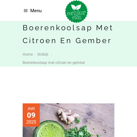
Menu
Boerenkoolsap Met
Citroen En Gember
Home
-
Ontbijt
-
Boerenkoolsap met citroen en gember
mrt
09
2025