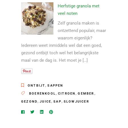
Herfstige granola met
veel noten
Zelf granola maken is
ontzettend populair, maar
waarom eigenlijk?
Iedereen weet inmiddels wel dat een goed,
gezond ontbijt toch wel het belangrijkste
maal van de dag is. Het moet je […]
,
ONTBIJT
SAPPEN
,
,
,
BOERENKOOL
CITROEN
GEMBER
,
,
,
GEZOND
JUICE
SAP
SLOWJUICER