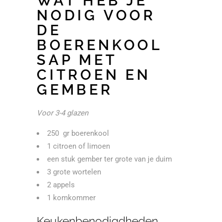
WAT HEB JE
NODIG VOOR
DE
BOERENKOOL
SAP MET
CITROEN EN
GEMBER
Voor 3-4 glazen
250 gr boerenkool
1 citroen of limoen
een stuk gember ter grote van je duim
3 grote wortelen
2 appels
1 komkommer
Keukenbenodigdheden