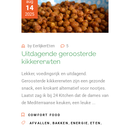
aug
14
2025
by
EerlijkerEten
5
Uitdagende geroosterde
kikkererwten
Lekker, voedingsrijk en uitdagend.
Geroosterde kikkererwten zijn een gezonde
snack, een krokant alternatief voor nootjes.
Laatst zag ik bij 24 Kitchen dat de dames van
de Mediterraanse keuken, een leuke
COMFORT FOOD
,
,
,
,
AFVALLEN
BAKKEN
ENERGIE
ETEN