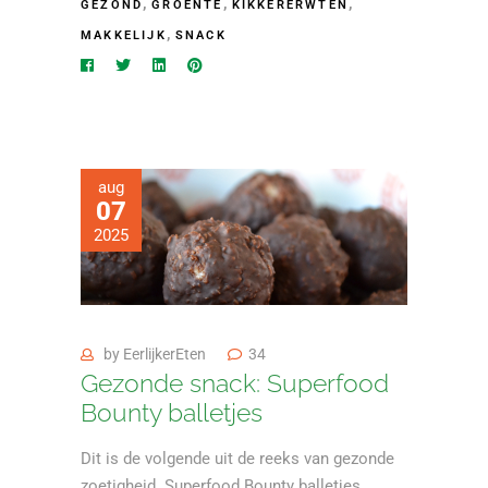
,
,
,
GEZOND
GROENTE
KIKKERERWTEN
,
MAKKELIJK
SNACK
aug
07
2025
by
EerlijkerEten
34
Gezonde snack: Superfood
Bounty balletjes
Dit is de volgende uit de reeks van gezonde
zoetigheid. Superfood Bounty balletjes,