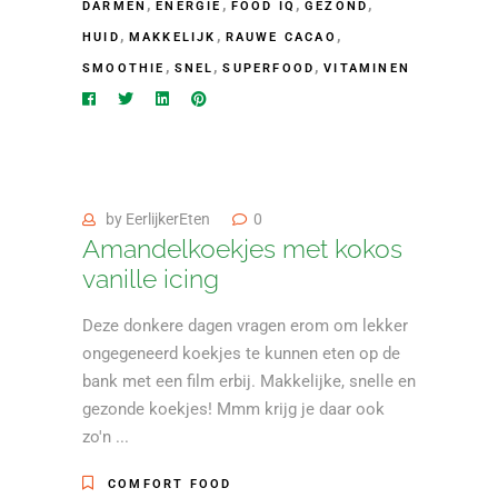
,
,
,
,
DARMEN
ENERGIE
FOOD IQ
GEZOND
,
,
,
HUID
MAKKELIJK
RAUWE CACAO
,
,
,
SMOOTHIE
SNEL
SUPERFOOD
VITAMINEN
by
EerlijkerEten
0
Amandelkoekjes met kokos
vanille icing
Deze donkere dagen vragen erom om lekker
ongegeneerd koekjes te kunnen eten op de
bank met een film erbij. Makkelijke, snelle en
gezonde koekjes! Mmm krijg je daar ook
zo'n
COMFORT FOOD