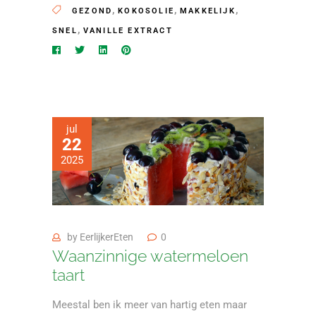
,
,
,
GEZOND
KOKOSOLIE
MAKKELIJK
,
SNEL
VANILLE EXTRACT
jul
22
2025
by
EerlijkerEten
0
Waanzinnige watermeloen
taart
Meestal ben ik meer van hartig eten maar