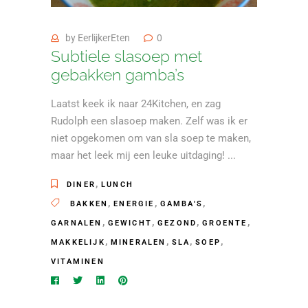
by
EerlijkerEten
0
Subtiele slasoep met
gebakken gamba’s
Laatst keek ik naar 24Kitchen, en zag
Rudolph een slasoep maken. Zelf was ik er
niet opgekomen om van sla soep te maken,
maar het leek mij een leuke uitdaging!
,
DINER
LUNCH
,
,
,
BAKKEN
ENERGIE
GAMBA'S
,
,
,
,
GARNALEN
GEWICHT
GEZOND
GROENTE
,
,
,
,
MAKKELIJK
MINERALEN
SLA
SOEP
VITAMINEN