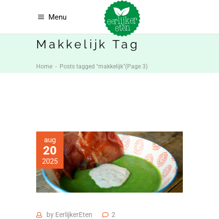
Menu
Makkelijk Tag
Home
-
Posts tagged "makkelijk"
(Page 3)
aug
20
2025
by
EerlijkerEten
2