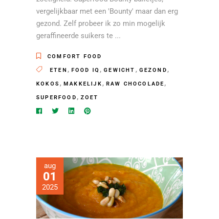
vergelijkbaar met een 'Bounty' maar dan erg
gezond. Zelf probeer ik zo min mogelijk
geraffineerde suikers te
COMFORT FOOD
,
,
,
,
ETEN
FOOD IQ
GEWICHT
GEZOND
,
,
,
KOKOS
MAKKELIJK
RAW CHOCOLADE
,
SUPERFOOD
ZOET
aug
01
2025