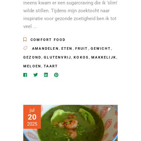
ineens kwam er een sugarcraving die ik 'slim'
wilde stillen. Tijdens mijn zoektocht naar
inspiratie voor gezonde zoetigheid ben ik tot
veel
COMFORT FOOD
,
,
,
,
AMANDELEN
ETEN
FRUIT
GEWICHT
,
,
,
,
GEZOND
GLUTENVRIJ
KOKOS
MAKKELIJK
,
MELOEN
TAART
jul
20
2025