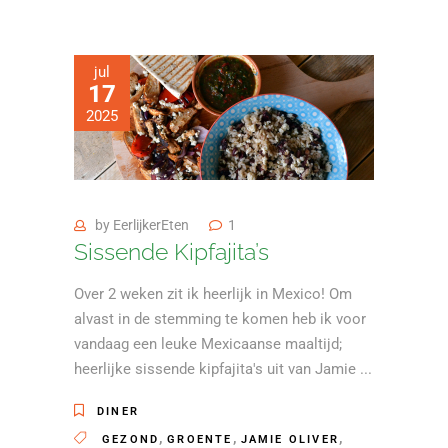
jul
17
2025
by
EerlijkerEten
1
Sissende Kipfajita’s
Over 2 weken zit ik heerlijk in Mexico! Om
alvast in de stemming te komen heb ik voor
vandaag een leuke Mexicaanse maaltijd;
heerlijke sissende kipfajita's uit van Jamie
DINER
,
,
,
GEZOND
GROENTE
JAMIE OLIVER