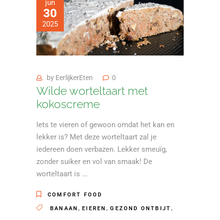
jun
30
2025
by
EerlijkerEten
0
Wilde worteltaart met
kokoscreme
Iets te vieren of gewoon omdat het kan en
lekker is? Met deze worteltaart zal je
iedereen doen verbazen. Lekker smeuïg,
zonder suiker en vol van smaak! De
worteltaart is
COMFORT FOOD
,
,
,
BANAAN
EIEREN
GEZOND ONTBIJT