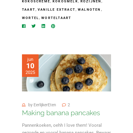
,
,
,
KOKOSCREME
KOKOSMELK
ROZIJNEN
,
,
,
TAART
VANILLE EXTRACT
WALNOTEN
,
WORTEL
WORTELTAART
jun
10
2025
by
EerlijkerEten
2
Making banana pancakes
Pannenkoeken, oehh I love them! Vooral
gezonde en vooral banana pancakes. Bewaar