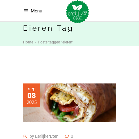
Menu
Eieren Tag
Home
-
Posts tagged "eieren"
sep
08
2025
by
EerlijkerEten
0