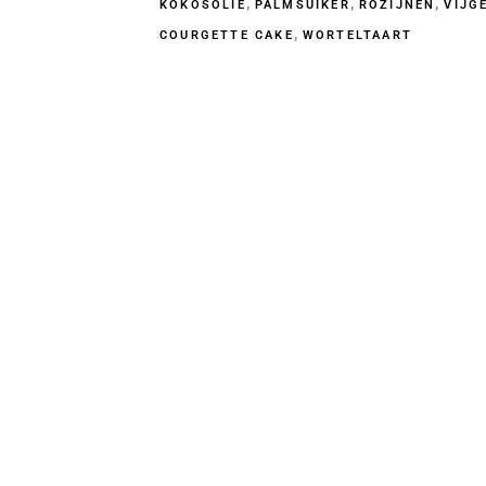
,
,
,
KOKOSOLIE
PALMSUIKER
ROZIJNEN
VIJG
,
COURGETTE CAKE
WORTELTAART