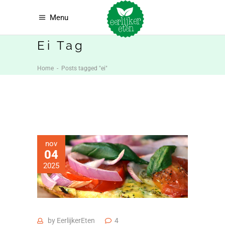
Menu
Ei Tag
Home
-
Posts tagged "ei"
nov
04
2025
by
EerlijkerEten
4