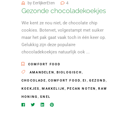
by
EerlijkerEten
4
Gezonde chocoladekoekjes
Wie kent ze nou niet, de chocolate chip
cookies. Botervet, volgestampt met suiker
maar het pak gaat vaak toch in één keer op.
Gelukkig zijn deze populaire
chocoladekoekjes natuurlijk ook
COMFORT FOOD
,
,
AMANDELEN
BIOLOGISCH
,
,
,
,
CHOCOLADE
COMFORT FOOD
EI
GEZOND
,
,
,
KOEKJES
MAKKELIJK
PECAN NOTEN
RAW
,
HONING
SNEL