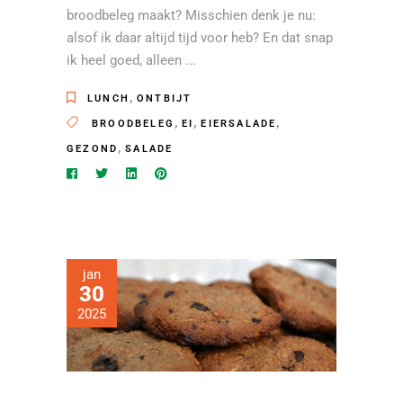
broodbeleg maakt? Misschien denk je nu:
alsof ik daar altijd tijd voor heb? En dat snap
ik heel goed, alleen
,
LUNCH
ONTBIJT
,
,
,
BROODBELEG
EI
EIERSALADE
,
GEZOND
SALADE
jan
30
2025