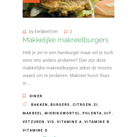
by
EerlijkerEten
2
Makkelijke makreelburgers
Heb je zin in een hamburger maar wil je toch
eens iets anders proberen? Dan zijn deze
makkelijke makreelburgers zeker de moeite
waard om te proberen. Makreel hoort thuis
in
DINER
,
,
,
,
BAKKEN
BURGERS
CITROEN
EI
,
,
,
,
MAKREEL
MIERIKSWORTEL
POLENTA
UIT
,
,
,
,
VETZUREN
VIS
VITAMINE A
VITAMINE B
VITAMINE D