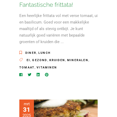
Fantastische frittata!
Een heerlijke frittata vol met verse tomaat, ui
en basilicum. Goed voor een makkelijke
maaltijd of als stevig ontbijt. Je kunt
natuurlijk goed variëren met bepaalde
groenten of kruiden die
,
DINER
LUNCH
,
,
,
,
EI
GEZOND
KRUIDEN
MINERALEN
,
TOMAAT
VITAMINEN
mrt
31
2025