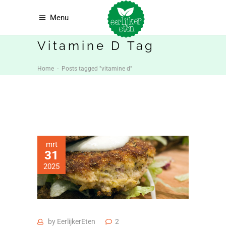
Menu
Vitamine D Tag
Home
-
Posts tagged "vitamine d"
mrt
31
2025
by
EerlijkerEten
2