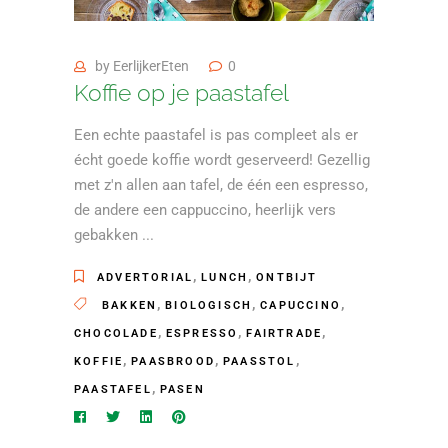
by
EerlijkerEten
0
Koffie op je paastafel
Een echte paastafel is pas compleet als er
écht goede koffie wordt geserveerd! Gezellig
met z'n allen aan tafel, de één een espresso,
de andere een cappuccino, heerlijk vers
gebakken
,
,
ADVERTORIAL
LUNCH
ONTBIJT
,
,
,
BAKKEN
BIOLOGISCH
CAPUCCINO
,
,
,
CHOCOLADE
ESPRESSO
FAIRTRADE
,
,
,
KOFFIE
PAASBROOD
PAASSTOL
,
PAASTAFEL
PASEN