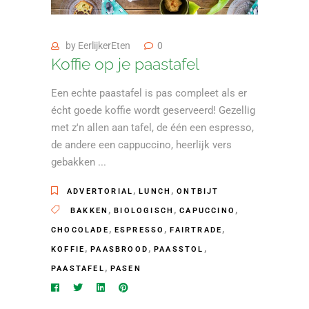
by
EerlijkerEten
0
Koffie op je paastafel
Een echte paastafel is pas compleet als er
écht goede koffie wordt geserveerd! Gezellig
met z'n allen aan tafel, de één een espresso,
de andere een cappuccino, heerlijk vers
gebakken
,
,
ADVERTORIAL
LUNCH
ONTBIJT
,
,
,
BAKKEN
BIOLOGISCH
CAPUCCINO
,
,
,
CHOCOLADE
ESPRESSO
FAIRTRADE
,
,
,
KOFFIE
PAASBROOD
PAASSTOL
,
PAASTAFEL
PASEN