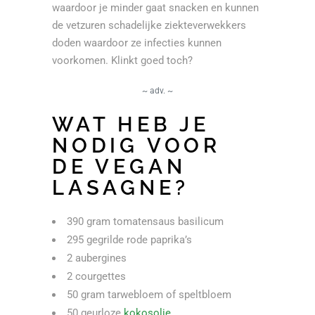
waardoor je minder gaat snacken en kunnen
de vetzuren schadelijke ziekteverwekkers
doden waardoor ze infecties kunnen
voorkomen. Klinkt goed toch?
~ adv. ~
WAT HEB JE
NODIG VOOR
DE VEGAN
LASAGNE?
390 gram tomatensaus basilicum
295 gegrilde rode paprika’s
2 aubergines
2 courgettes
50 gram tarwebloem of speltbloem
50 geurloze
kokosolie