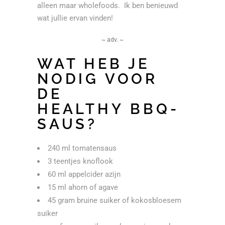
alleen maar wholefoods. Ik ben benieuwd
wat jullie ervan vinden!
~ adv. ~
WAT HEB JE
NODIG VOOR
DE
HEALTHY BBQ-
SAUS?
240 ml tomatensaus
3 teentjes knoflook
60 ml appelcider azijn
15 ml ahorn of agave
45 gram bruine suiker of kokosbloesem
suiker