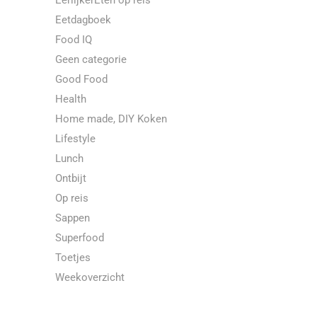
EerlijkerEten op reis
Eetdagboek
Food IQ
Geen categorie
Good Food
Health
Home made, DIY Koken
Lifestyle
Lunch
Ontbijt
Op reis
Sappen
Superfood
Toetjes
Weekoverzicht