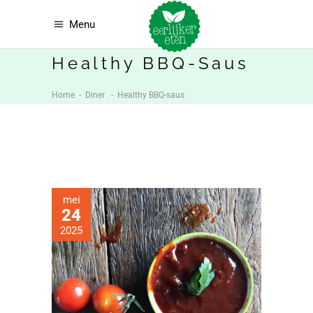
Menu
Healthy BBQ-Saus
Home
-
Diner
-
Healthy BBQ-saus
mei
24
2025