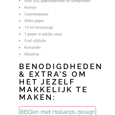
snuf zou, paprikapoeder en uienpoeder
Komijn
Cayennepeper
Witte peper
15 ml limoensap
1 peper in adobo saus
5 ml olijfolie
Koriander
Maizena
BENODIGDHEDEN
& EXTRA’S OM
HET JEZELF
MAKKELIJK TE
MAKEN:
BBQ’en met Hollands design