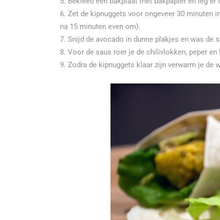
Bekleed een bakplaat met bakpapier en leg er d
Zet de kipnuggets voor ongeveer 30 minuten in
na 15 minuten even om).
Snijd de avocado in dunne plakjes en was de s
Voor de saus roer je de chilivlokken, peper e
Zodra de kipnuggets klaar zijn verwarm je de wr