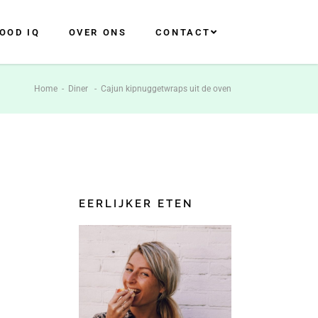
OOD IQ
OVER ONS
CONTACT
Home
-
Diner
-
Cajun kipnuggetwraps uit de oven
EERLIJKER ETEN