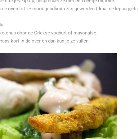
e stukjes kip op, besprenkel ze met een beetje olijfolie.
 de oven tot ze mooi goudbruin zijn geworden (draai de kipnuggets
la.
n ketchup door de Griekse yoghurt of mayonaise.
aps kort in de over en dan kun je ze vullen!