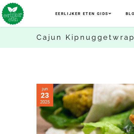
EERLIJKER ETEN GIDS
BL
Cajun Kipnuggetwrap
jun
23
2025