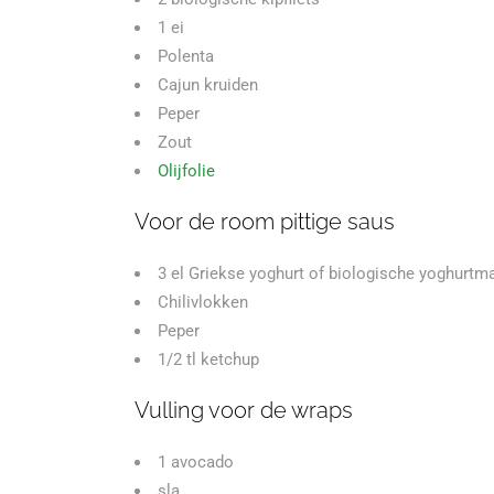
1 ei
Polenta
Cajun kruiden
Peper
Zout
Olijfolie
Voor de room pittige saus
3 el Griekse yoghurt of biologische yoghurtm
Chilivlokken
Peper
1/2 tl ketchup
Vulling voor de wraps
1 avocado
sla