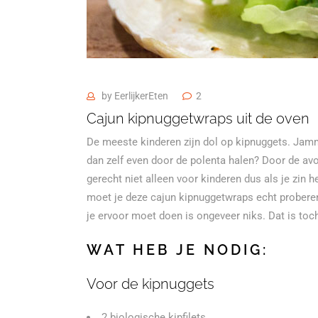
by
EerlijkerEten
2
Cajun kipnuggetwraps uit de oven
De meeste kinderen zijn dol op kipnuggets. Jamm
dan zelf even door de polenta halen? Door de avoc
gerecht niet alleen voor kinderen dus als je zin
moet je deze cajun kipnuggetwraps echt proberen
je ervoor moet doen is ongeveer niks. Dat is toch
WAT HEB JE NODIG:
Voor de kipnuggets
2 biologische kipfilets