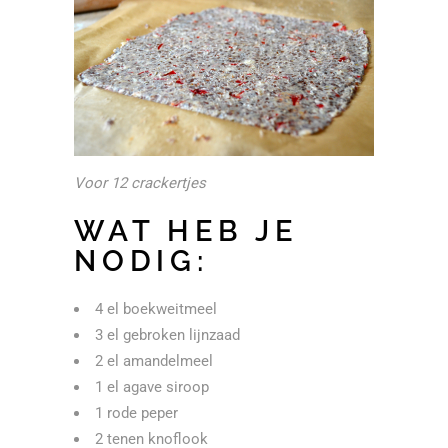
Voor 12 crackertjes
WAT HEB JE
NODIG:
4 el boekweitmeel
3 el gebroken lijnzaad
2 el amandelmeel
1 el agave siroop
1 rode peper
2 tenen knoflook