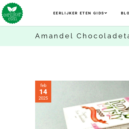
EERLIJKER ETEN GIDS
BL
Amandel Chocoladeta
feb
14
2025