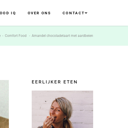
OOD IQ
OVER ONS
CONTACT
e
-
Comfort Food
-
Amandel chocoladetaart met aardbeien
EERLIJKER ETEN