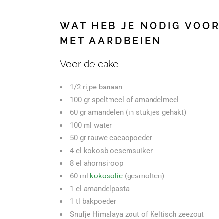
WAT HEB JE NODIG VOO
MET AARDBEIEN
Voor de cake
1/2 rijpe banaan
100 gr speltmeel of amandelmeel
60 gr amandelen (in stukjes gehakt)
100 ml water
50 gr rauwe cacaopoeder
4 el kokosbloesemsuiker
8 el ahornsiroop
60 ml
kokosolie
(gesmolten)
1 el amandelpasta
1 tl bakpoeder
Snufje
H
imalaya zout
of
Keltisch zeezout