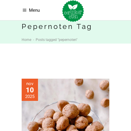
Menu
Pepernoten Tag
Home
-
Posts tagged "pepernoten"
nov
10
2025