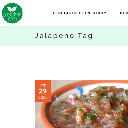
EERLIJKER ETEN GIDS
BL
Jalapeno Tag
sep
29
2025