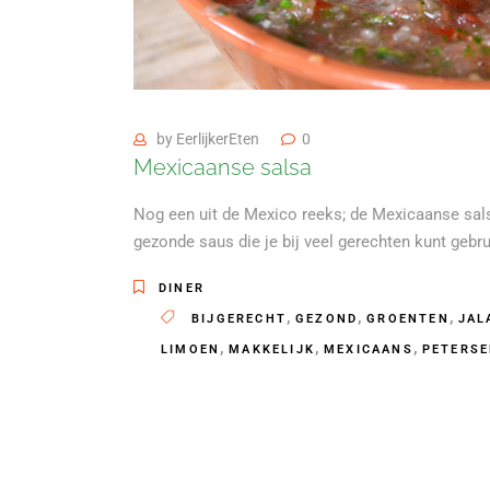
by
EerlijkerEten
0
Mexicaanse salsa
Nog een uit de Mexico reeks; de Mexicaanse sals
gezonde saus die je bij veel gerechten kunt gebr
DINER
,
,
,
BIJGERECHT
GEZOND
GROENTEN
JAL
,
,
,
LIMOEN
MAKKELIJK
MEXICAANS
PETERSE