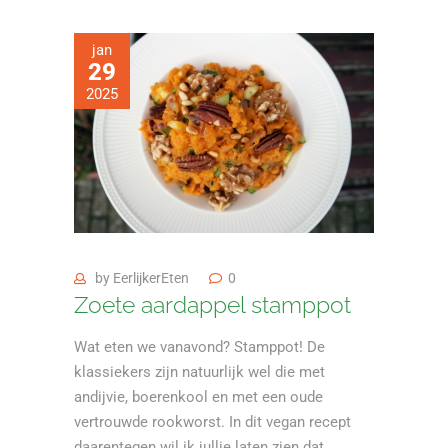
jan
29
2025
by
EerlijkerEten
0
Zoete aardappel stamppot
Wat eten we vanavond? Stamppot! De
klassiekers zijn natuurlijk wel die met
andijvie, boerenkool en met een oude
vertrouwde rookworst. In dit vegan recept
daarentegen wil ik jullie laten zien dat