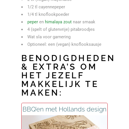
1/2 tl cayennepeper
1/4 tl knoflookpoeder
peper
en
himalaya zout
naar smaak
4 (spelt of glutenvrije) pitabroodjes
Wat sla voor garnering
Optioneel: een (vegan) knoflooksausje
BENODIGDHEDEN
& EXTRA’S OM
HET JEZELF
MAKKELIJK TE
MAKEN:
BBQ’en met Hollands design