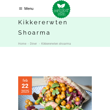
Menu
Kikkererwten
Shoarma
Home
-
Diner
-
Kikkererwten shoarma
feb
22
2025