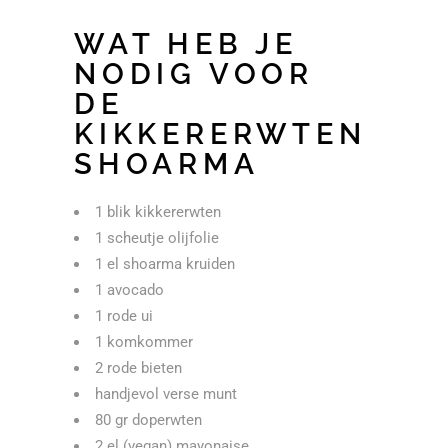
WAT HEB JE
NODIG VOOR
DE
KIKKERERWTEN
SHOARMA
1 blik kikkererwten
1 scheutje olijfolie
1 el shoarma kruiden
1 avocado
1 rode ui
1 komkommer
2 rode bieten
handjevol verse munt
80 gr doperwten
2 el (vegan) mayonaise