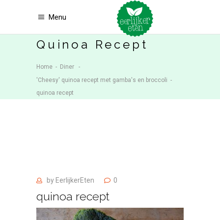
Menu
Quinoa Recept
Home
-
Diner
-
'Cheesy' quinoa recept met gamba's en broccoli
-
quinoa recept
by
EerlijkerEten
0
quinoa recept