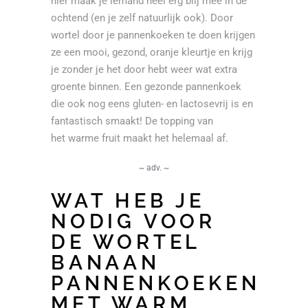
hier maak je iemand heel erg blij mee in de
ochtend (en je zelf natuurlijk ook). Door
wortel door je pannenkoeken te doen krijgen
ze een mooi, gezond, oranje kleurtje en krijg
je zonder je het door hebt weer wat extra
groente binnen. Een gezonde pannenkoek
die ook nog eens gluten- en lactosevrij is en
fantastisch smaakt! De topping van
het warme fruit maakt het helemaal af.
~ adv. ~
WAT HEB JE
NODIG VOOR
DE WORTEL
BANAAN
PANNENKOEKEN
MET WARM