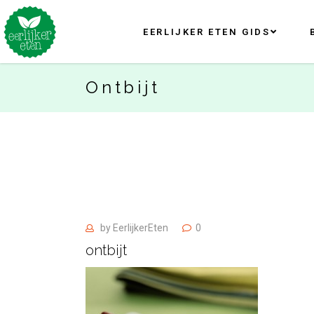
EERLIJKER ETEN GIDS
Ontbijt
by
EerlijkerEten
0
ontbijt