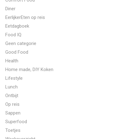
Diner
EerlijkerEten op reis
Eetdagboek
Food IQ
Geen categorie
Good Food
Health
Home made, DIY Koken
Lifestyle
Lunch
Ontbijt
Op reis
Sappen
Superfood
Toetjes
Weekoverzicht