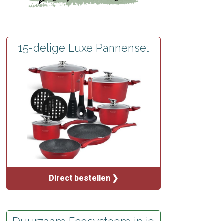
15-delige Luxe Pannenset
Direct bestellen ❯
Duurzaam Ecosysteem in je