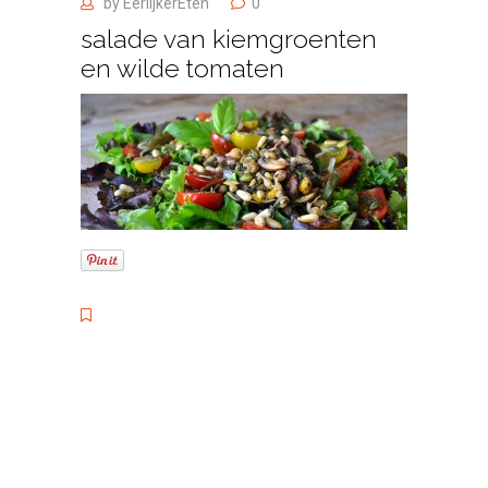
by
EerlijkerEten
0
salade van kiemgroenten
en wilde tomaten