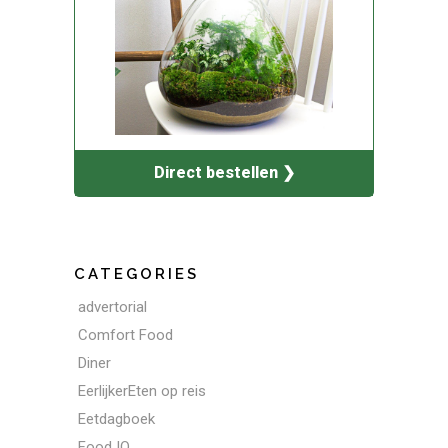
Direct bestellen ❯
CATEGORIES
advertorial
Comfort Food
Diner
EerlijkerEten op reis
Eetdagboek
Food IQ