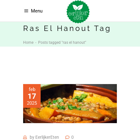
Menu
Ras El Hanout Tag
Home
-
Posts tagged "ras el hanout"
feb
17
2025
by
EerlijkerEten
0