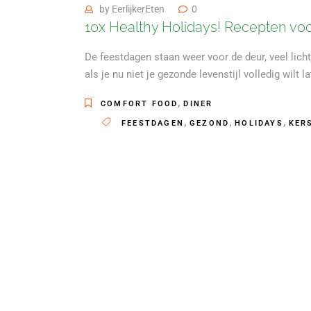
by
EerlijkerEten
0
10x Healthy Holidays! Recepten vo
De feestdagen staan weer voor de deur, veel licht
als je nu niet je gezonde levenstijl volledig wilt l
,
COMFORT FOOD
DINER
,
,
,
FEESTDAGEN
GEZOND
HOLIDAYS
KER