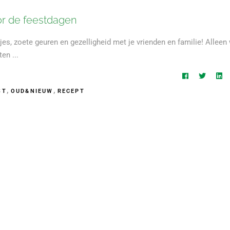
or de feestdagen
jes, zoete geuren en gezelligheid met je vrienden en familie! Alleen
aten
,
,
ST
OUD&NIEUW
RECEPT