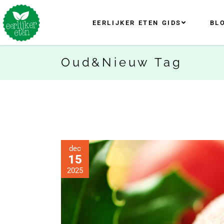
EERLIJKER ETEN GIDS
BL
Oud&nieuw Tag
dec
15
2025