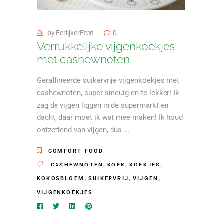
by
EerlijkerEten
0
Verrukkelijke vijgenkoekjes
met cashewnoten
Geraffineerde suikervrije vijgenkoekjes met
cashewnoten, super smeuïg en te lekker! Ik
zag de vijgen liggen in de supermarkt en
dacht; daar moet ik wat mee maken! Ik houd
ontzettend van vijgen, dus
COMFORT FOOD
,
,
,
CASHEWNOTEN
KOEK
KOEKJES
,
,
,
KOKOSBLOEM
SUIKERVRIJ
VIJGEN
VIJGENKOEKJES