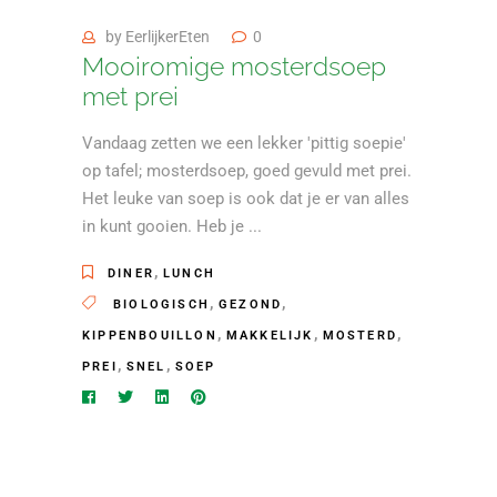
by
EerlijkerEten
0
Mooiromige mosterdsoep
met prei
Vandaag zetten we een lekker 'pittig soepie'
op tafel; mosterdsoep, goed gevuld met prei.
Het leuke van soep is ook dat je er van alles
in kunt gooien. Heb je
,
DINER
LUNCH
,
,
BIOLOGISCH
GEZOND
,
,
,
KIPPENBOUILLON
MAKKELIJK
MOSTERD
,
,
PREI
SNEL
SOEP