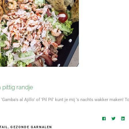
pittig randje
'Gamba's al Ajillo' of 'Pil Pil' kunt je mij 's nachts wakker maken! T
,
TAIL
GEZONDE GARNALEN