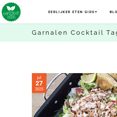
EERLIJKER ETEN GIDS
BL
Garnalen Cocktail Ta
jul
27
2025