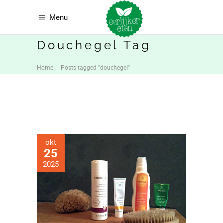
Menu
Douchegel Tag
Home
-
Posts tagged "douchegel"
okt
25
2025