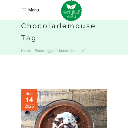
Menu
Chocolademouse
Tag
Home
-
Posts tagged "chocolademouse"
dec
14
2025