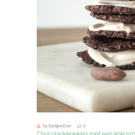
by
EerlijkerEten
0
Chocoladekoekjes met een kokosro