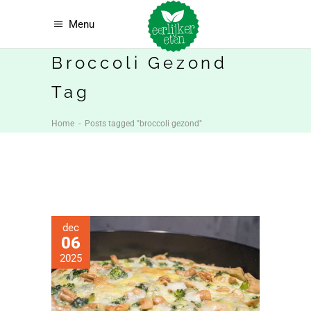
Menu
Broccoli Gezond
Tag
Home
-
Posts tagged "broccoli gezond"
dec
06
2025