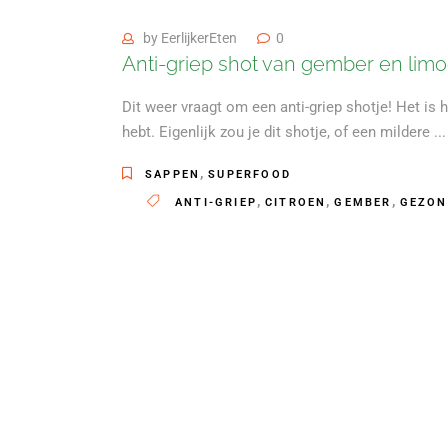
by
EerlijkerEten
0
Anti-griep shot van gember en lim
Dit weer vraagt om een anti-griep shotje! Het is 
hebt. Eigenlijk zou je dit shotje, of een mildere
,
SAPPEN
SUPERFOOD
,
,
,
ANTI-GRIEP
CITROEN
GEMBER
GEZON