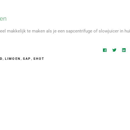
oen
heel makkelijk te maken als je een sapcentrifuge of slowjuicer in hu
,
,
,
D
LIMOEN
SAP
SHOT