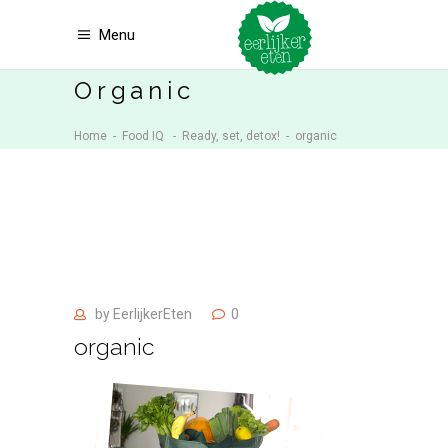
Menu
Organic
Home
-
Food IQ
-
Ready, set, detox!
-
organic
by
EerlijkerEten
0
organic