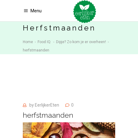
Menu
Herfstmaanden
Home
-
Food IQ
-
Dipje? Zo kom je er overheen!
-
herfstmaanden
by
EerlijkerEten
0
herfstmaanden